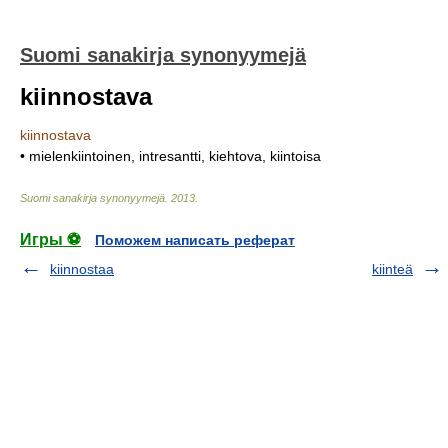
Suomi sanakirja synonyymejä
kiinnostava
kiinnostava
• mielenkiintoinen, intresantti, kiehtova, kiintoisa
Suomi sanakirja synonyymejä
.
2013
.
Игры ⚽
Поможем написать реферат
kiinnostaa
kiinteä