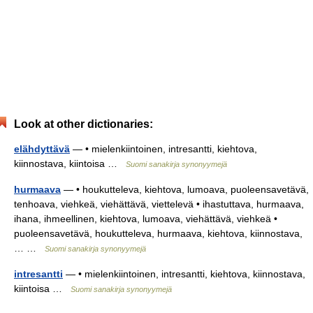
Look at other dictionaries:
elähdyttävä
— • mielenkiintoinen, intresantti, kiehtova,
kiinnostava, kiintoisa …
Suomi sanakirja synonyymejä
hurmaava
— • houkutteleva, kiehtova, lumoava, puoleensavetävä,
tenhoava, viehkeä, viehättävä, viettelevä • ihastuttava, hurmaava,
ihana, ihmeellinen, kiehtova, lumoava, viehättävä, viehkeä •
puoleensavetävä, houkutteleva, hurmaava, kiehtova, kiinnostava,
… …
Suomi sanakirja synonyymejä
intresantti
— • mielenkiintoinen, intresantti, kiehtova, kiinnostava,
kiintoisa …
Suomi sanakirja synonyymejä