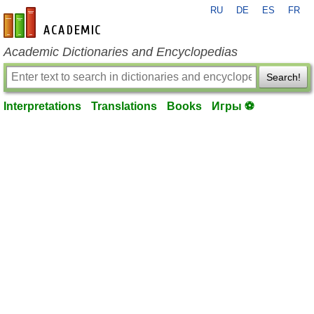
RU
DE
ES
FR
en-academic.com
Academic Dictionaries and Encyclopedias
Search!
Interpretations
Translations
Books
Игры ⚽