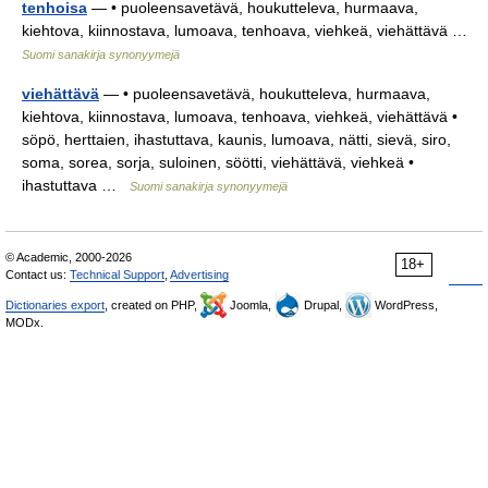
tenhoisa
— • puoleensavetävä, houkutteleva, hurmaava,
kiehtova, kiinnostava, lumoava, tenhoava, viehkeä, viehättävä …
Suomi sanakirja synonyymejä
viehättävä
— • puoleensavetävä, houkutteleva, hurmaava,
kiehtova, kiinnostava, lumoava, tenhoava, viehkeä, viehättävä •
söpö, herttaien, ihastuttava, kaunis, lumoava, nätti, sievä, siro,
soma, sorea, sorja, suloinen, söötti, viehättävä, viehkeä •
ihastuttava …
Suomi sanakirja synonyymejä
© Academic, 2000-2026
18+
Contact us:
Technical Support
,
Advertising
Dictionaries export
, created on PHP,
Joomla,
Drupal,
WordPress,
MODx.