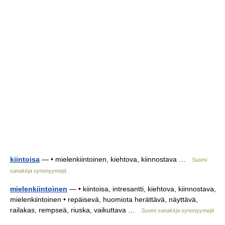
kiintoisa
— • mielenkiintoinen, kiehtova, kiinnostava …
Suomi
sanakirja synonyymejä
mielenkiintoinen
— • kiintoisa, intresantti, kiehtova, kiinnostava,
mielenkiintoinen • repäisevä, huomiota herättävä, näyttävä,
railakas, rempseä, riuska, vaikuttava …
Suomi sanakirja synonyymejä